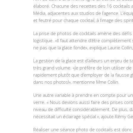
élaboré. Chacune des recettes des 16 cocktails 
Média, adjacentes aux studios de l’agence. L’équi
et feutré pour chaque cocktail, à l’image des spi
La prise de photos de cocktails amène des défis
logistique. «Il faut attendre d’être complètement 
ne pas que la glace fonde», explique Laurie Collin,
La gestion de la glace est d’ailleurs un enjeu de t
très grand volume. «Je préfère de loin utiliser de 
rapidement plutôt que d’employer de la fausse g
dans nos photos!», mentionne Mme Collin.
Une autre variable à prendre en compte pour un 
verre. « Nous devions aussi faire des prises conten
niveau de difficulté considérablement. De plus, d
nécessitait un éclairage spécial », ajoute Rémy 
Réaliser une séance photo de cocktails est donc 