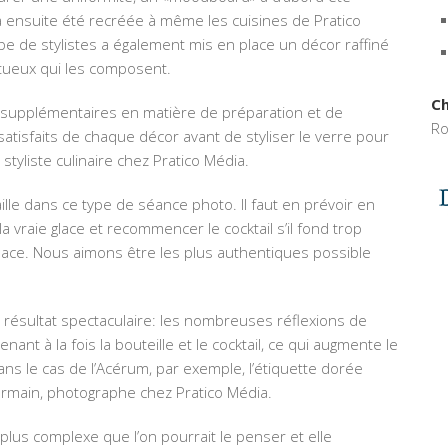
a ensuite été recréée à même les cuisines de Pratico
pe de stylistes a également mis en place un décor raffiné
ritueux qui les composent.
Ch
 supplémentaires en matière de préparation et de
Ro
satisfaits de chaque décor avant de styliser le verre pour
 styliste culinaire chez Pratico Média.
aille dans ce type de séance photo. Il faut en prévoir en
la vraie glace et recommencer le cocktail s’il fond trop
lace. Nous aimons être les plus authentiques possible
résultat spectaculaire: les nombreuses réflexions de
ant à la fois la bouteille et le cocktail, ce qui augmente le
ans le cas de l’Acérum, par exemple, l’étiquette dorée
Germain, photographe chez Pratico Média.
plus complexe que l’on pourrait le penser et elle