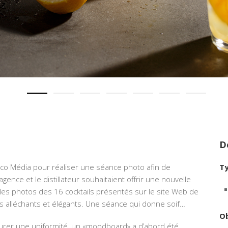
D
ico Média pour réaliser une séance photo afin de
Ty
’agence et le distillateur souhaitaient offrir une nouvelle
e les photos des 16 cocktails présentés sur le site Web de
us alléchants et élégants. Une séance qui donne soif…
Ob
ssurer une uniformité, un «moodboard» a d’abord été