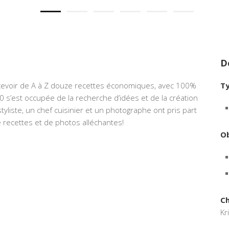
D
evoir de A à Z douze recettes économiques, avec 100%
Ty
60 s’est occupée de la recherche d’idées et de la création
yliste, un chef cuisinier et un photographe ont pris part
e recettes et de photos alléchantes!
Ob
Ch
Kr